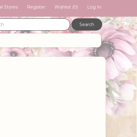
il Stores
Register
Wishlist
(0)
Log In